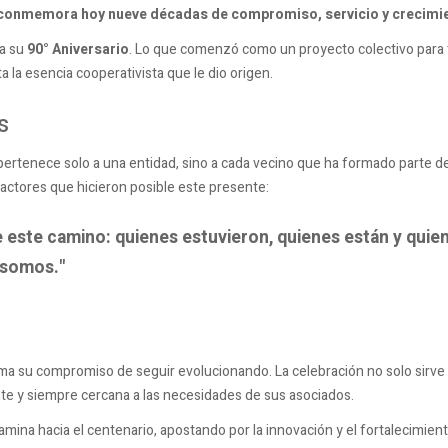
 conmemora hoy nueve décadas de compromiso, servicio y crecimie
a su
90° Aniversario
. Lo que comenzó como un proyecto colectivo para t
a la esencia cooperativista que le dio origen.
s
 pertenece solo a una entidad, sino a cada vecino que ha formado parte d
s actores que hicieron posible este presente:
e este camino: quienes estuvieron, quienes están y qui
 somos."
rma su compromiso de seguir evolucionando. La celebración no solo sirve p
te y siempre cercana a las necesidades de sus asociados.
mina hacia el centenario, apostando por la innovación y el fortalecimien